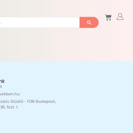
nk
9
esekben.hu
zázs Stúdió - 1138 Budapest,
6. fszt. 1.