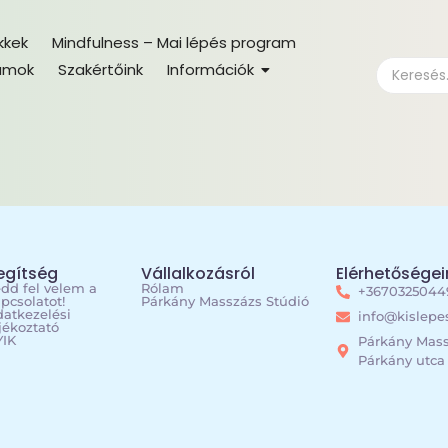
kkek
Mindfulness – Mai lépés program
amok
Szakértőink
Információk
egítség
Vállalkozásról
Elérhetőségei
dd fel velem a
Rólam
+3670325044
pcsolatot!
Párkány Masszázs Stúdió
atkezelési
info@kislep
jékoztató
YIK
Párkány Mass
Párkány utca 3