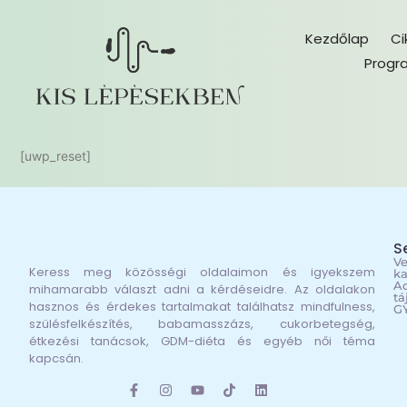
Kezdőlap
Ci
Progr
[uwp_reset]
S
Ve
Keress meg közösségi oldalaimon és igyekszem
ka
Ad
mihamarabb választ adni a kérdéseidre. Az oldalakon
tá
hasznos és érdekes tartalmakat találhatsz mindfulness,
G
szülésfelkészítés, babamasszázs, cukorbetegség,
étkezési tanácsok, GDM-diéta és egyéb női téma
kapcsán.