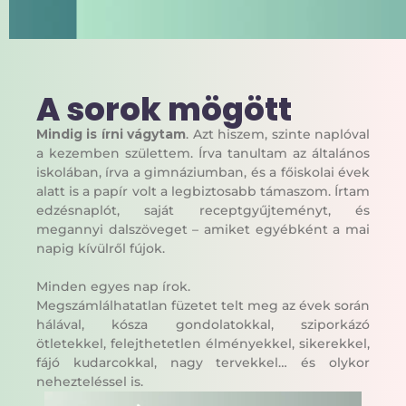
A sorok mögött
Mindig is írni vágytam
. Azt hiszem, szinte naplóval
a kezemben születtem. Írva tanultam az általános
iskolában, írva a gimnáziumban, és a főiskolai évek
alatt is a papír volt a legbiztosabb támaszom. Írtam
edzésnaplót, saját receptgyűjteményt, és
megannyi dalszöveget – amiket egyébként a mai
napig kívülről fújok.
Minden egyes nap írok.
Megszámlálhatatlan füzetet telt meg az évek során
hálával, kósza gondolatokkal, sziporkázó
ötletekkel, felejthetetlen élményekkel, sikerekkel,
fájó kudarcokkal, nagy tervekkel… és olykor
nehezteléssel is.