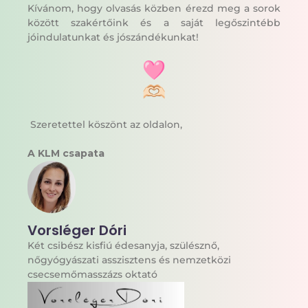
Kívánom, hogy olvasás közben érezd meg a sorok
között szakértőink és a saját legőszintébb
jóindulatunkat és jószándékunkat!
Szeretettel köszönt az oldalon,
A KLM csapata
Vorsléger Dóri
Két csibész kisfiú édesanyja, szülésznő,
nőgyógyászati asszisztens és nemzetközi
csecsemőmasszázs oktató