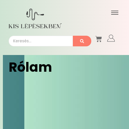
Rólam