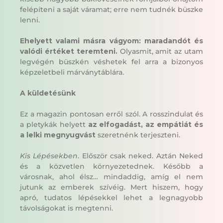
felépíteni a saját váramat; erre nem tudnék büszke
lenni.
Ehelyett valami másra vágyom: maradandót és
valódi értéket teremteni.
Olyasmit, amit az utam
legvégén büszkén véshetek fel arra a bizonyos
képzeletbeli márványtáblára.
A küldetésünk
Ez a magazin pontosan erről szól. A rosszindulat és
a pletykák helyett
az elfogadást, az empátiát és
a lelki megnyugvást
szeretnénk terjeszteni.
Kis Lépésekben
. Először csak neked. Aztán Neked
és a közvetlen környezetednek. Később a
városnak, ahol élsz… mindaddig, amíg el nem
jutunk az emberek szívéig. Mert hiszem, hogy
apró, tudatos lépésekkel lehet a legnagyobb
távolságokat is megtenni.