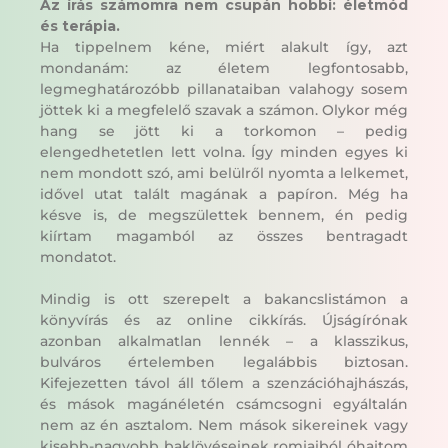
Az írás számomra nem csupán hobbi: életmód
és terápia.
Ha tippelnem kéne, miért alakult így, azt
mondanám: az életem legfontosabb,
legmeghatározóbb pillanataiban valahogy sosem
jöttek ki a megfelelő szavak a számon. Olykor még
hang se jött ki a torkomon – pedig
elengedhetetlen lett volna. Így minden egyes ki
nem mondott szó, ami belülről nyomta a lelkemet,
idővel utat talált magának a papíron. Még ha
késve is, de megszülettek bennem, én pedig
kiírtam magamból az összes bentragadt
mondatot.
Mindig is ott szerepelt a bakancslistámon a
könyvírás és az online cikkírás. Újságírónak
azonban alkalmatlan lennék – a klasszikus,
bulváros értelemben legalábbis biztosan.
Kifejezetten távol áll tőlem a szenzációhajhászás,
és mások magánéletén csámcsogni egyáltalán
nem az én asztalom. Nem mások sikereinek vagy
kisebb-nagyobb baklövéseinek romjaiból óhajtom