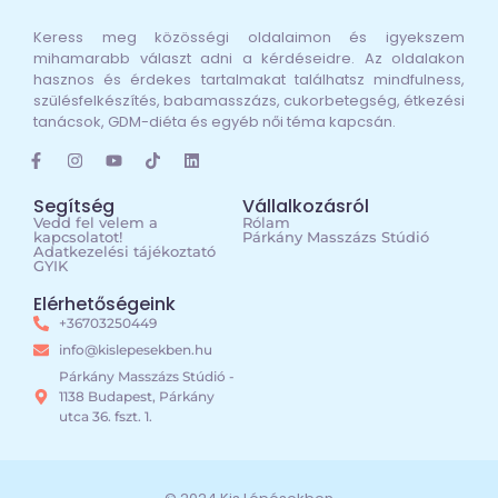
Keress meg közösségi oldalaimon és igyekszem
mihamarabb választ adni a kérdéseidre. Az oldalakon
hasznos és érdekes tartalmakat találhatsz mindfulness,
szülésfelkészítés, babamasszázs, cukorbetegség, étkezési
tanácsok, GDM-diéta és egyéb női téma kapcsán.
Segítség
Vállalkozásról
Vedd fel velem a
Rólam
kapcsolatot!
Párkány Masszázs Stúdió
Adatkezelési tájékoztató
GYIK
Elérhetőségeink
+36703250449
info@kislepesekben.hu
Párkány Masszázs Stúdió -
1138 Budapest, Párkány
utca 36. fszt. 1.