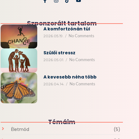
Szponzorált tartalom
A komfortzónán túl
2026.05.19.
/
No Comments
Szülői stressz
2026.05.01.
/
No Comments
A kevesebb néha több
2026.04.14.
/
No Comments
Témáim
Életmód
(5)