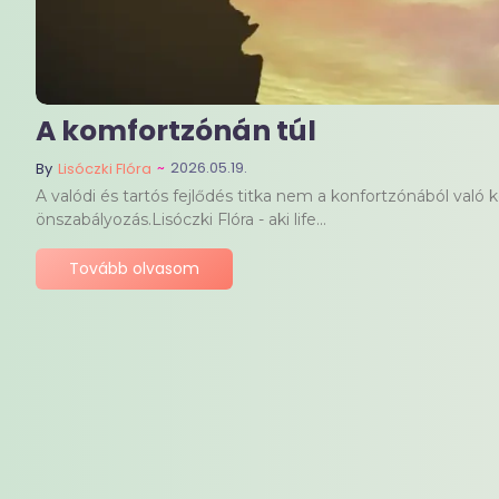
A komfortzónán túl
~
2026.05.19.
By
Lisóczki Flóra
A valódi és tartós fejlődés titka nem a konfortzónából való
önszabályozás.Lisóczki Flóra - aki life...
Tovább olvasom