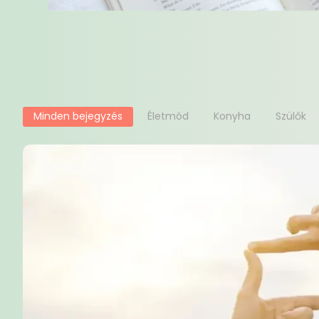
Minden bejegyzés
Életmód
Konyha
Szülők
No C