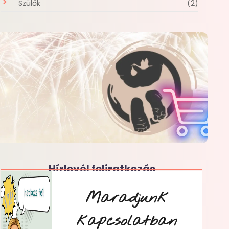
Szülők
(2)
Hírlevél feliratkozás
Maradjunk
kapcsolatban