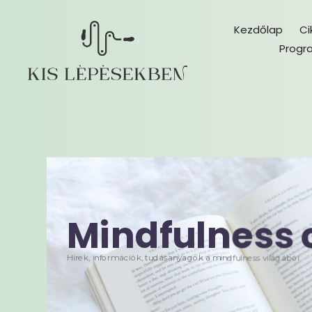
Kezdőlap
Ci
Progr
Mindfulness 
Hírek, információk, tudásanyagok a mindfulness világából