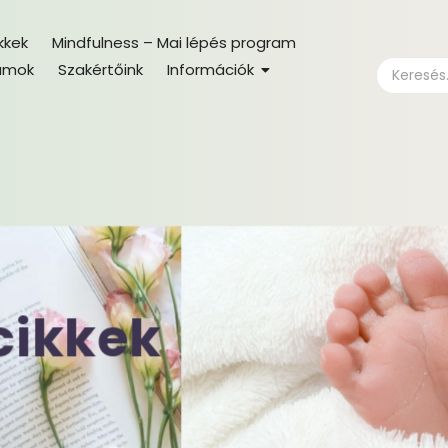
kkek
Mindfulness – Mai lépés program
amok
Szakértőink
Információk
cikkek