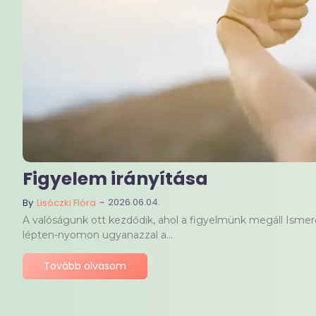
Figyelem irányítása
~
2026.06.04.
By
Lisóczki Flóra
A valóságunk ott kezdődik, ahol a figyelmünk megáll Ismerős
lépten-nyomon ugyanazzal a...
Tovább olvasom